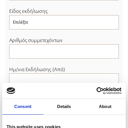
Είδος εκδήλωσης
Αριθμός συμμετεχόντων
Ημ/νια Εκδήλωσης (Από)
Ώρα εκδήλωσης (Από)
Consent
Details
About
This website uses cookies
Ημ/νια Εκδήλωσης (Έως)