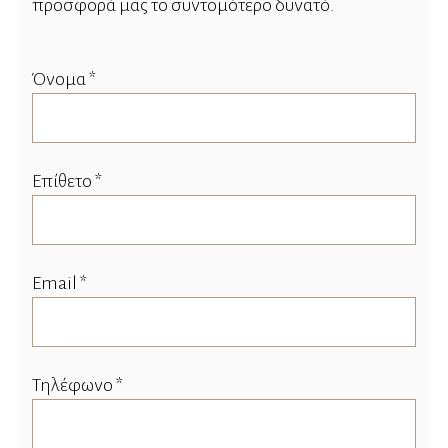
προσφορά μας το συντομότερο δυνατό.
Όνομα *
Επίθετο *
Email *
Τηλέφωνο *