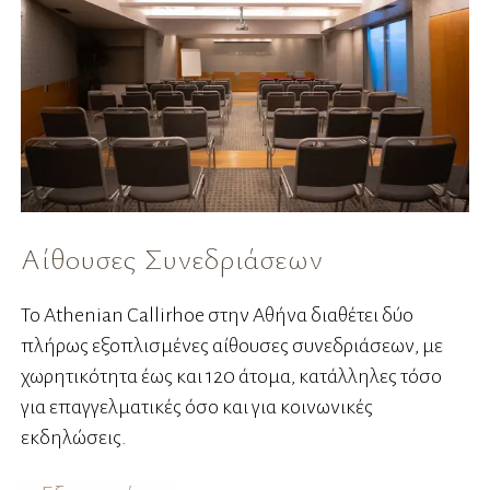
Αίθουσες Συνεδριάσεων
Γ
Το Athenian Callirhoe στην Αθήνα διαθέτει δύο
Γι
πλήρως εξοπλισμένες αίθουσες συνεδριάσεων, με
έμ
χωρητικότητα έως και 120 άτομα, κατάλληλες τόσο
για επαγγελματικές όσο και για κοινωνικές
εκδηλώσεις.