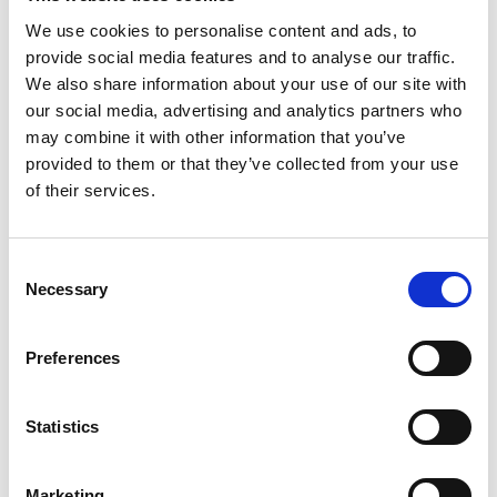
We use cookies to personalise content and ads, to
provide social media features and to analyse our traffic.
We also share information about your use of our site with
our social media, advertising and analytics partners who
Ώρα εκδήλωσης (Έως)
may combine it with other information that you’ve
provided to them or that they’ve collected from your use
of their services.
Cocktail Μπουφέ / Menu Μπουφέ
ναι
(Αν ΝΑΙ παρακαλούμε ενημερώστε)
Consent
Necessary
Selection
Preferences
Statistics
Γεύμα (καθιστό) /Dinner (καθιστό) / Επίσημο
Marketing