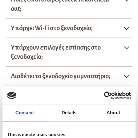
out;
Υπάρχει Wi-Fi στο ξενοδοχείο;
Υπάρχουν επιλογές εστίασης στο
ξενοδοχείο;
Διαθέτει το ξενοδοχείο γυμναστήριο;
Επιτρέπονται τα κατοικίδια;
Consent
Details
About
Διατίθενται βρεφικές κούνιες ή
επιπλέον κρεβάτια;
This website uses cookies