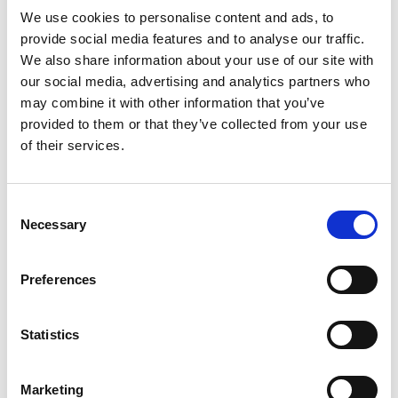
Τι παροχές διαθέτουν τα δωμάτια;
We use cookies to personalise content and ads, to
provide social media features and to analyse our traffic.
We also share information about your use of our site with
Πώς μπορώ να ακυρώσω ή να
our social media, advertising and analytics partners who
τροποποιήσω την κράτησή μου;
may combine it with other information that you’ve
provided to them or that they’ve collected from your use
of their services.
Μπορεί το ξενοδοχείο να προτείνει
τοπικά αξιοθέατα;
Consent
Necessary
Selection
Υπάρχει δυνατότητα ιατρικής βοήθειας;
Preferences
Επιτρέπεται να ρίχνω χαρτί στην
τουαλέτα;
Statistics
Πόσο μακριά βρίσκεται το ξενοδοχείο
Marketing