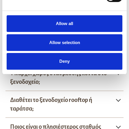
από την Ακρόπολη και το Μοναστηράκι;
Τι τύποι δωματίων υπάρχουν;
Allow all
Παρέχει το ξενοδοχείο υπηρεσίες
Allow selection
μεταφοράς από/προς αεροδρόμιο ή
λιμάνι;
Deny
Υπάρχει χώρος στάθμευσης κοντά στο
ξενοδοχείο;
Διαθέτει το ξενοδοχείο rooftop ή
ταράτσα;
Ποιος είναι ο πλησιέστερος σταθμός